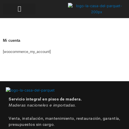
CASAS HABIT ÁGIL
CABAÑAS PREFABRICADAS
Mi cuenta
[woocommerce_my_account]
Servicio integral en pisos de madera.
Maderas nacioneles e importadas.
Venta, instalación, mantenimiento, restauración, garantía,
presupuestos sin cargo.