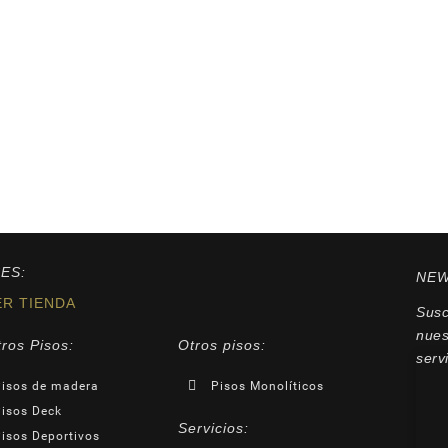
ES:
NEW
ER TIENDA
Susc
nues
ros Pisos:
Otros pisos:
serv
isos de madera
Pisos Monolíticos
isos Deck
Servicios:
isos Deportivos