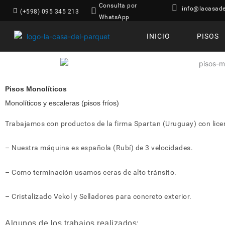
Consulta por
info@lacasade
(+598) 095 345 213
WhatsApp
INICIO
PISOS
Pisos Monolíticos
Monolíticos y escaleras (pisos fríos)
Trabajamos con productos de la firma Spartan (Uruguay) con lice
– Nuestra máquina es española (Rubí) de 3 velocidades.
– Como terminación usamos ceras de alto tránsito.
– Cristalizado Vekol y Selladores para concreto exterior.
Algunos de los trabajos realizados: