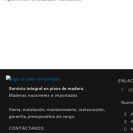
ENLAC
Servicio integral en pisos de madera.
V
Maderas nacioneles e importadas.
Nuest
Venta, instalación, mantenimiento, restauración,
P
garantía, presupuestos sin cargo.
P
CONTÁCTANOS:
P