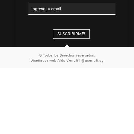
SUSCRIBIRME!
© Todos los Derechos reservados.
Diseñador web
Aldo
Cerruti
|
@acerruti.uy